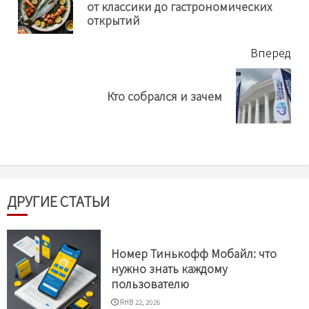
Пр
от классики до гастрономических
нов
открытий
Вперёд
Next
Кто собрался и зачем
post:
ДРУГИЕ СТАТЬИ
Номер Тинькофф Мобайл: что
нужно знать каждому
пользователю
ЯНВ 22, 2026