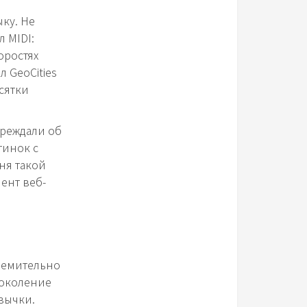
ку. Не
 MIDI:
оростях
 GeoCities
сятки
преждали об
тинок с
ня такой
ент веб-
тремительно
поколение
вычки.