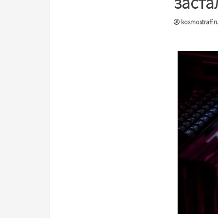
заста
kosmostraff.r