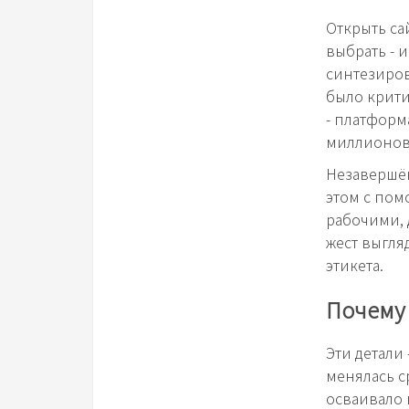
Открыть са
выбрать - 
синтезиров
было крити
- платформ
миллионов
Незавершён
этом с пом
рабочими, 
жест выгля
этикета.
Почему
Эти детали
менялась с
осваивало 