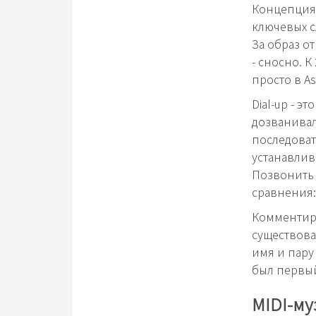
Концепция 
ключевых с
За образ от
- сносно. 
просто в As
Dial-up - э
дозванивал
последоват
устанавлив
Позвонить 
сравнения:
Комментиро
существова
имя и пару
был первый
MIDI-му