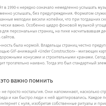
йт в 1990-х нередко означало немедленно услышать музы
именно услышать, без предупреждения. Форматом служил
анные мелодии весили копейки, что при тогдашних ск
чески важно. Особенно щедро фоновой музыкой угощал
а для персональных страниц, на пике насчитывавшая де
 сайтов.
ность была нормой. Владельцы страниц честно преду
ощью GIF-анимаций «Under Construction» - мигающих кар
дорожными конусами и строительными кранами. Сегод
дит трогательно наивно. Тогда это был стандартный элем
 это важно помнить
 - не просто ностальгия. Они напоминают, насколько с
реда и как быстро люди к ней адаптировались. Каждое 
интернет с нуля, изобретая собственные ритуалы и при