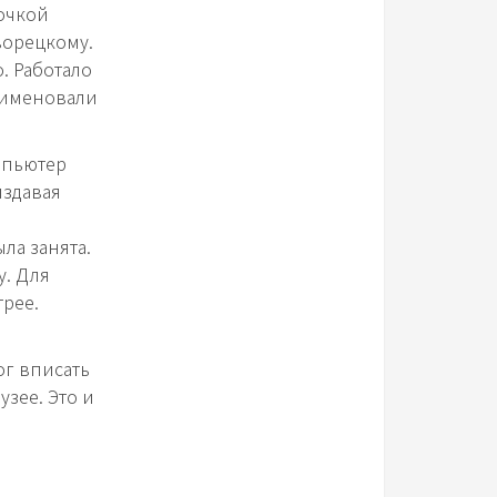
рочкой
ворецкому.
о. Работало
реименовали
омпьютер
издавая
ла занята.
у. Для
рее.
ог вписать
зее. Это и