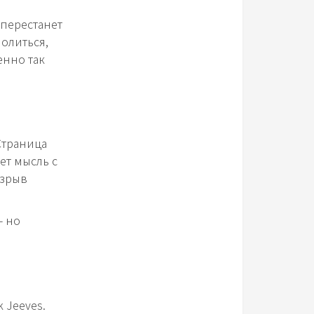
 перестанет
олиться,
енно так
Страница
ет мысль с
азрыв
- но
 Jeeves.