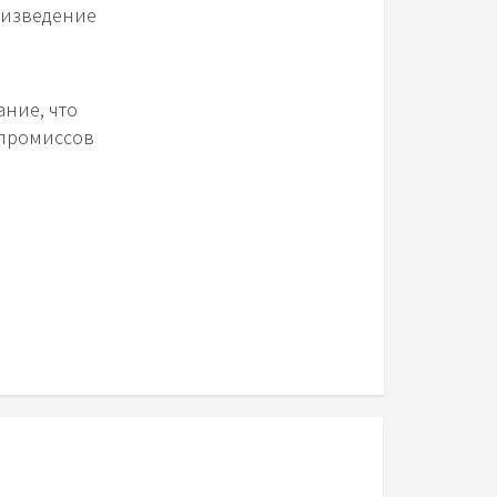
оизведение
ание, что
мпромиссов