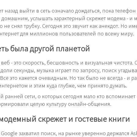
ет назад выйти в сеть означало дождаться, пока телефон
 домашним, услышать характерный скрежет модема - и м
 не снял трубку. Сегодня это звучит как анекдот. Но им
нтернет для миллионов пользователей по всему миру.
еть была другой планетой
еб - это скорость, бесшовность и визуальная чистота. 
а доли секунды, музыка играет по запросу, поиск угадыва
Всё это кажется очевидным. Но так было не всегда - и р
интернетом и этим куда глубже, чем принято думать.
ей ранней сети, о которых сегодня мало кто вспоминает 
рмировали целую культуру онлайн-общения.
модемный скрежет и гостевые книги
к Google захватил поиск, на рынке уверенно держался Ask