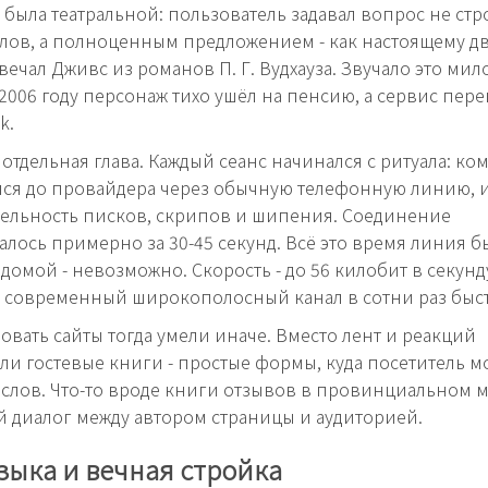
была театральной: пользователь задавал вопрос не ст
лов, а полноценным предложением - как настоящему д
вечал Дживс из романов П. Г. Вудхауза. Звучало это мил
К 2006 году персонаж тихо ушёл на пенсию, а сервис пе
k.
то отдельная глава. Каждый сеанс начинался с ритуала: к
ся до провайдера через обычную телефонную линию, 
ельность писков, скрипов и шипения. Соединение
алось примерно за 30-45 секунд. Всё это время линия бы
домой - невозможно. Скорость - до 56 килобит в секунд
 современный широкополосный канал в сотни раз быст
вать сайты тогда умели иначе. Вместо лент и реакций
ли гостевые книги - простые формы, куда посетитель м
 слов. Что-то вроде книги отзывов в провинциальном му
 диалог между автором страницы и аудиторией.
зыка и вечная стройка