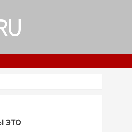
RU
ы это