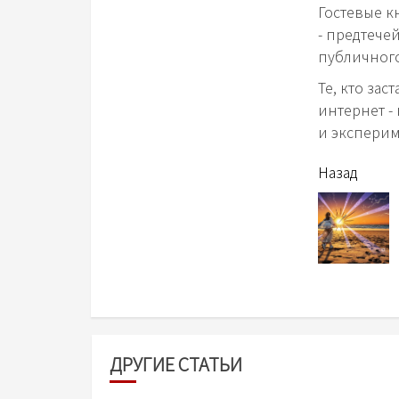
Гостевые к
- предтече
публичного
Те, кто за
интернет -
и эксперим
читать
Назад
еще
ДРУГИЕ СТАТЬИ