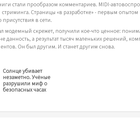
ниги стали прообразом комментариев. MIDI-автовоспр
й стриминга. Страницы «в разработке» - первым опытом
 присутствия в сети.
стал модемный скрежет, получили кое-что ценное: поним
 не данность, а результат тысяч маленьких решений, ко
ентов. Он был другим. И станет другим снова.
Солнце убивает
незаметно. Учёные
Предыдущая
разрушили миф о
новость
безопасных часах