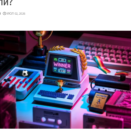
ли?
u
ИЮЛ 02, 2026