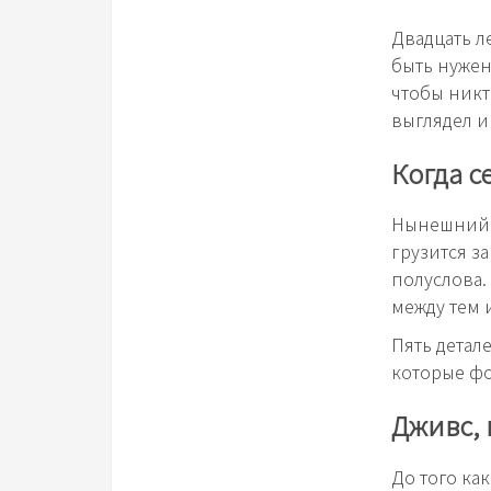
Двадцать л
быть нужен
чтобы никто
выглядел и
Когда с
Нынешний в
грузится з
полуслова. 
между тем 
Пять детал
которые фо
Дживс, 
До того ка