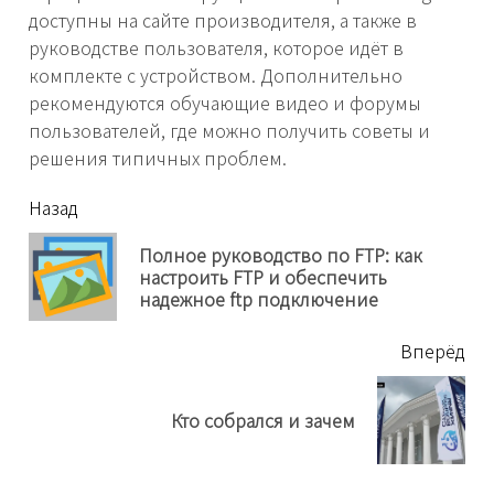
доступны на сайте производителя, а также в
руководстве пользователя, которое идёт в
комплекте с устройством. Дополнительно
рекомендуются обучающие видео и форумы
пользователей, где можно получить советы и
решения типичных проблем.
читать
Назад
еще
Полное руководство по FTP: как
Пр
настроить FTP и обеспечить
нов
надежное ftp подключение
Вперёд
Next
Кто собрался и зачем
post: