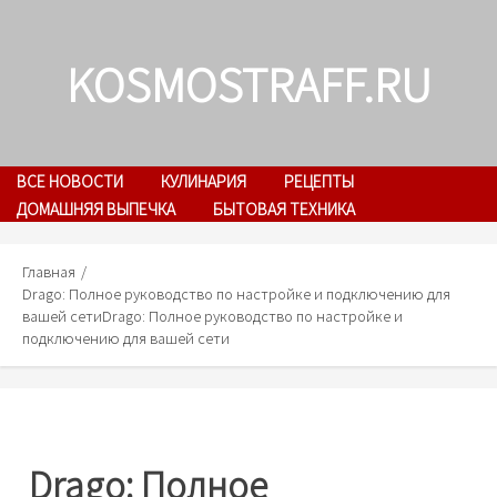
Skip
to
KOSMOSTRAFF.RU
content
ВСЕ НОВОСТИ
КУЛИНАРИЯ
РЕЦЕПТЫ
ДОМАШНЯЯ ВЫПЕЧКА
БЫТОВАЯ ТЕХНИКА
Главная
Drago: Полное руководство по настройке и подключению для
вашей сети
Drago: Полное руководство по настройке и
подключению для вашей сети
Drago: Полное