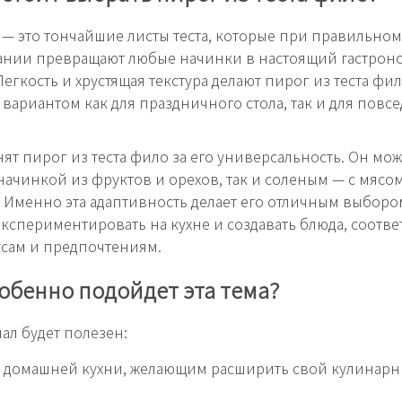
 — это тончайшие листы теста, которые при правильном
ании превращают любые начинки в настоящий гастрон
Легкость и хрустящая текстура делают пирог из теста фи
вариантом как для праздничного стола, так и для повс
ят пирог из теста фило за его универсальность. Он мож
 начинкой из фруктов и орехов, так и соленым — с мясо
 Именно эта адаптивность делает его отличным выбором
экспериментировать на кухне и создавать блюда, соотв
сам и предпочтениям.
обенно подойдет эта тема?
ал будет полезен:
 домашней кухни, желающим расширить свой кулинар