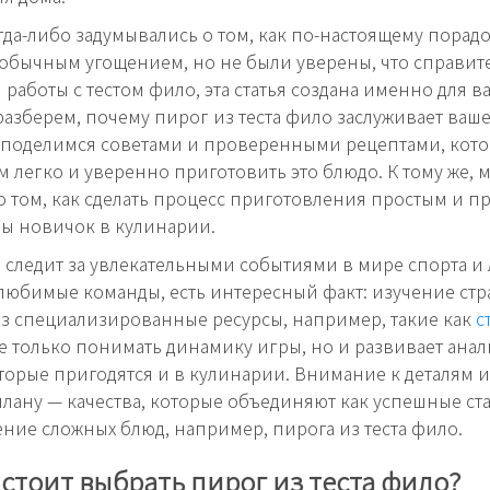
гда-либо задумывались о том, как по-настоящему порад
обычным угощением, но не были уверены, что справите
 работы с тестом фило, эта статья создана именно для в
азберем, почему пирог из теста фило заслуживает ваш
 поделимся советами и проверенными рецептами, кот
м легко и уверенно приготовить это блюдо. К тому же, 
о том, как сделать процесс приготовления простым и п
вы новичок в кулинарии.
то следит за увлекательными событиями в мире спорта и
 любимые команды, есть интересный факт: изучение стр
ез специализированные ресурсы, например, такие как
с
е только понимать динамику игры, но и развивает ана
торые пригодятся и в кулинарии. Внимание к деталям 
плану — качества, которые объединяют как успешные ста
ние сложных блюд, например, пирога из теста фило.
стоит выбрать пирог из теста фило?