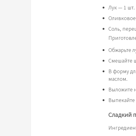
Лук — 1 шт.
Оливковое 
Соль, пере
Приготовл
Обжарьте л
Смешайте ш
В форму дл
маслом.
Выложите н
Выпекайте 
Сладкий п
Ингредиен