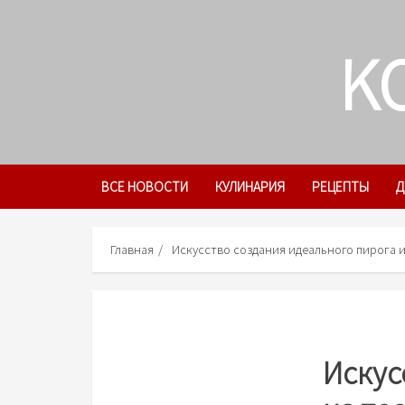
Skip
to
K
content
ВСЕ НОВОСТИ
КУЛИНАРИЯ
РЕЦЕПТЫ
Д
Главная
Искусство создания идеального пирога и
Искус