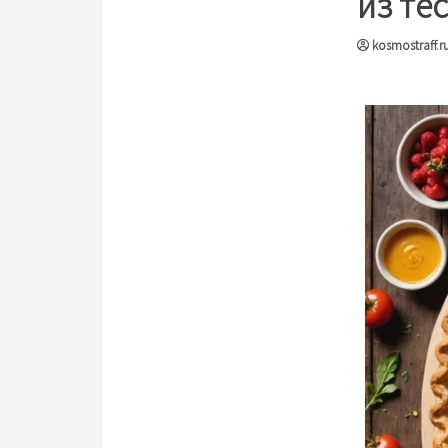
из те
kosmostraff.r