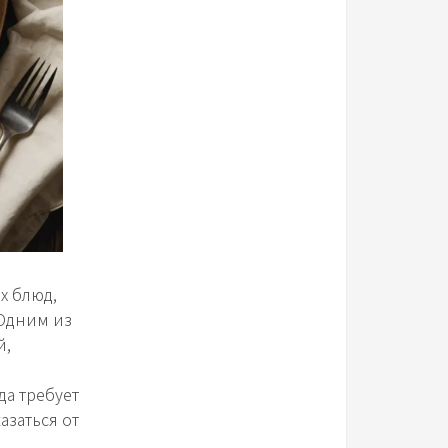
х блюд,
 Одним из
й,
да требует
азаться от