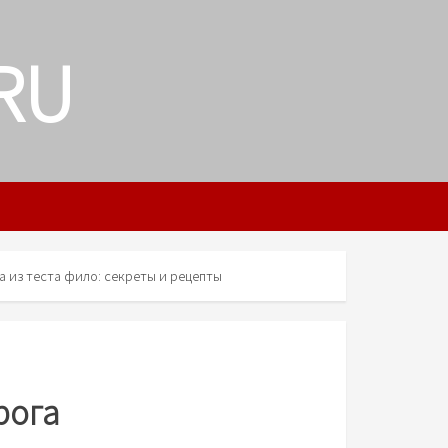
RU
а из теста фило: секреты и рецепты
рога