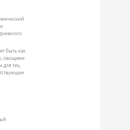
омический
ло
едневного
ет быть как
м, овощами
 для тех,
етствующие
ный