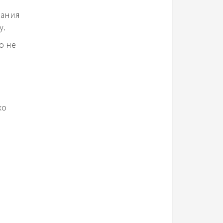
вания
у.
о не
ко