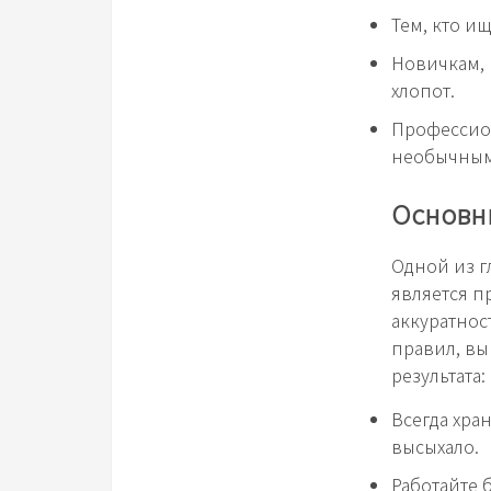
Тем, кто и
Новичкам, 
хлопот.
Профессион
необычным
Основны
Одной из г
является п
аккуратнос
правил, вы
результата:
Всегда хра
высыхало.
Работайте 