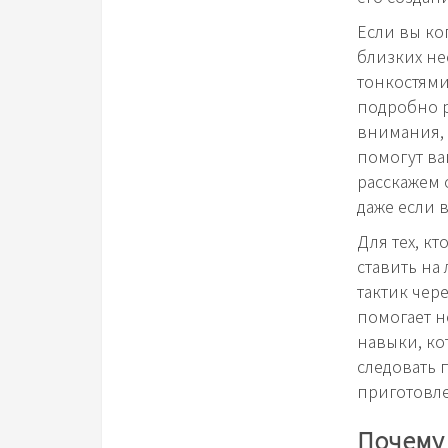
Если вы ко
близких не
тонкостями
подробно р
внимания,
помогут ва
расскажем 
даже если 
Для тех, к
ставить на
тактик чер
помогает н
навыки, ко
следовать 
приготовле
Почему 