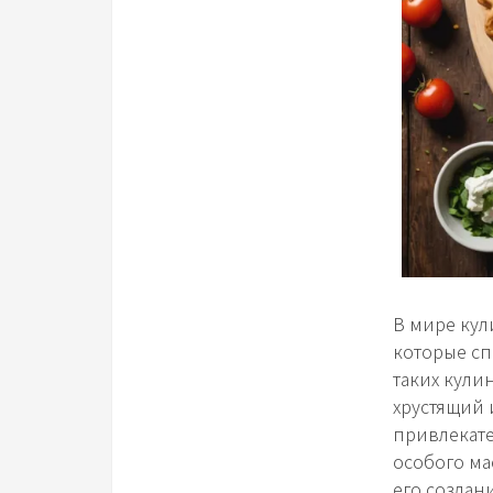
В мире кул
которые сп
таких кули
хрустящий 
привлекате
особого ма
его создан