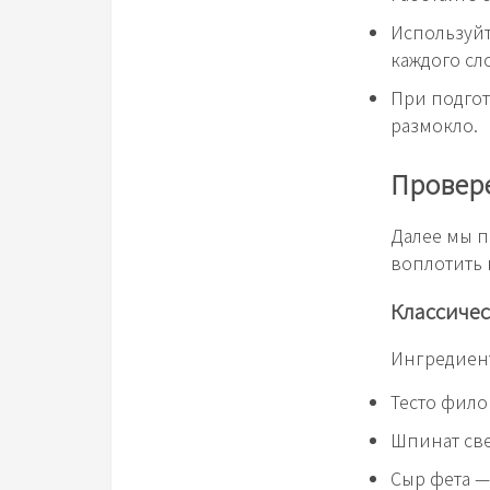
Используйт
каждого сл
При подгот
размокло.
Провере
Далее мы п
воплотить 
Классичес
Ингредиен
Тесто фило
Шпинат св
Сыр фета —