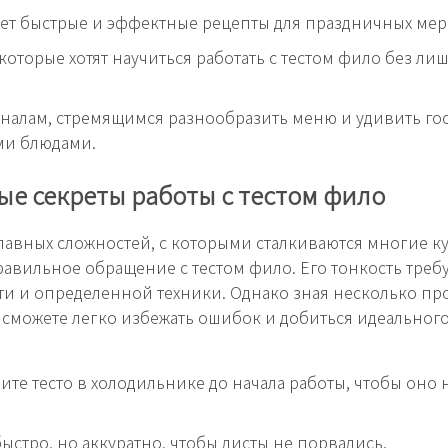
щет быстрые и эффектные рецепты для праздничных ме
которые хотят научиться работать с тестом фило без ли
алам, стремящимся разнообразить меню и удивить го
и блюдами.
е секреты работы с тестом фило
лавных сложностей, с которыми сталкиваются многие к
равильное обращение с тестом фило. Его тонкость треб
ти и определенной техники. Однако зная несколько пр
 сможете легко избежать ошибок и добиться идеальног
ните тесто в холодильнике до начала работы, чтобы оно 
быстро, но аккуратно, чтобы листы не порвались.