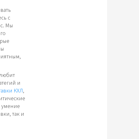
овать
сь с
ас. Мы
его
орые
мы
риятным,
 любит
атегий и
тавки КХЛ
,
литические
и умение
вки, так и