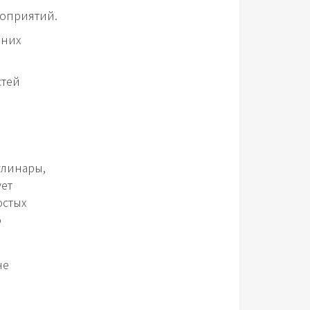
роприятий.
шних
стей
улинары,
ует
остых
о
не