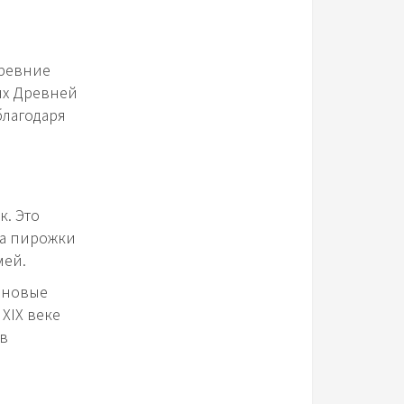
древние
ях Древней
благодаря
к. Это
ка пирожки
мей.
 новые
XIX веке
 в