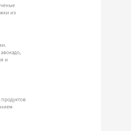
еченые
ожки из
ми.
 авокадо,
ия и
з продуктов
анием