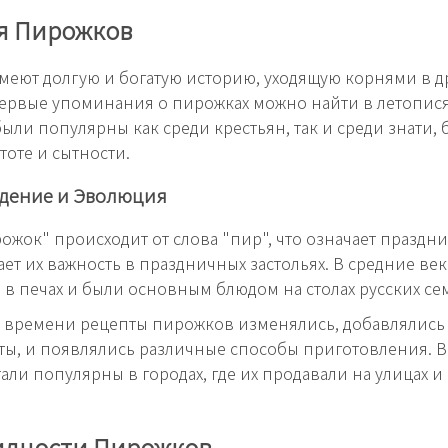
я Пирожков
еют долгую и богатую историю, уходящую корнями в 
ервые упоминания о пирожках можно найти в летопис
были популярны как среди крестьян, так и среди знати, 
тоте и сытности.
дение и Эволюция
ожок" происходит от слова "пир", что означает праздни
ет их важность в праздничных застольях. В средние ве
 в печах и были основным блюдом на столах русских се
м времени рецепты пирожков изменялись, добавлялись
ы, и появлялись различные способы приготовления. В 
али популярны в городах, где их продавали на улицах и
идности Пирожков