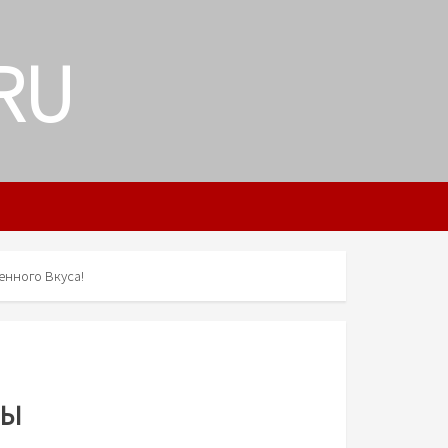
RU
енного Вкуса!
ты