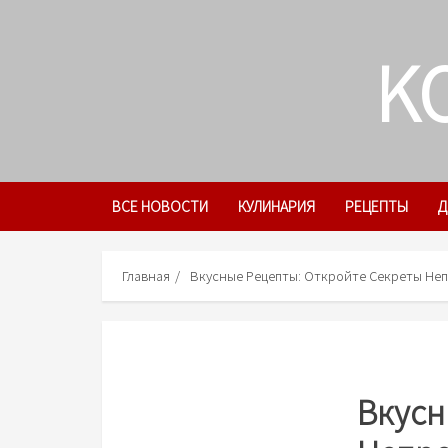
Skip
to
K
content
ВСЕ НОВОСТИ
КУЛИНАРИЯ
РЕЦЕПТЫ
Д
Главная
Вкусные Рецепты: Откройте Секреты Неп
Вкусн