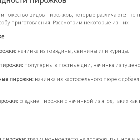
 множество видов пирожков, которые различаются по 
особу приготовления. Рассмотрим некоторые из них.
ке
рожки:
начинка из говядины, свинины или курицы.
 пирожки:
популярны в постные дни, начинка из тушено
ные пирожки:
начинка из картофельного пюре с добав
ирожки:
сладкие пирожки с начинкой из ягод, таких как
 пирожки:
традиционное тесто на дрожжах, пышное и м