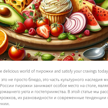
he delicious world of пирожки and satisfy your cravings today
это не просто блюдо, это часть культурного наследия м
 России пирожки занимают особое место на столе, явля
омашнего уюта и гостеприимства. В этой статье мы ра
рожков, их разновидности и современные тенденции 
ении.