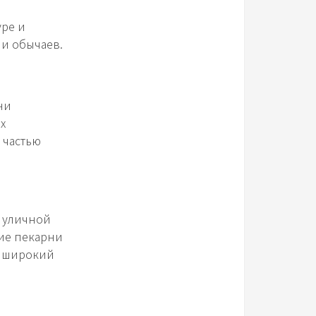
уре и
 и обычаев.
ни
х
 частью
 уличной
гие пекарни
я широкий