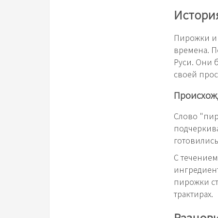
Истори
Пирожки им
времена. П
Руси. Они 
своей прос
Происхож
Слово "пир
подчеркива
готовились
С течение
ингредиент
пирожки ст
трактирах.
Разнов