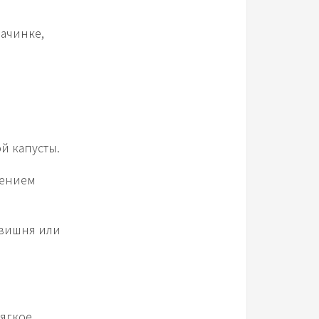
начинке,
й капусты.
лением
 вишня или
ягкое.