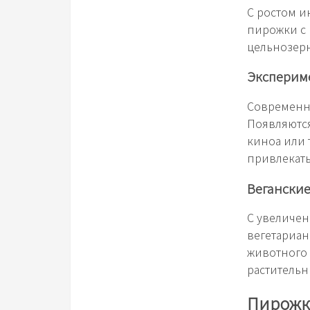
С ростом и
пирожки с 
цельнозерн
Эксперим
Современны
Появляются
киноа или 
привлекат
Веганские
С увеличен
вегетариан
животного 
растительн
Пирожки