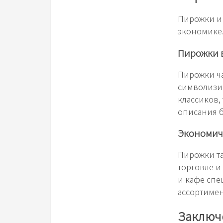
Пирожки иг
экономике.
Пирожки в
Пирожки ча
символизи
классиков,
описания б
Экономич
Пирожки т
торговле и
и кафе спе
ассортимен
Заключ