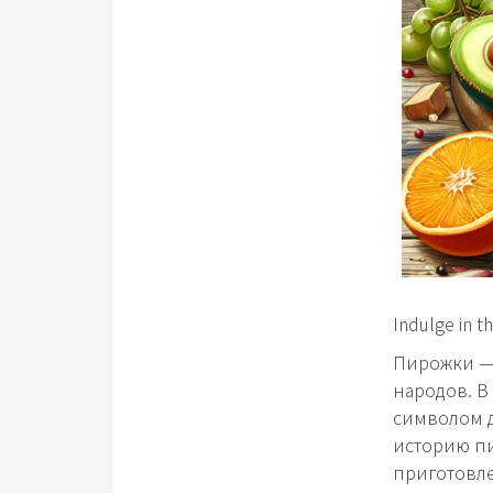
Indulge in t
Пирожки — 
народов. В
символом д
историю пи
приготовл