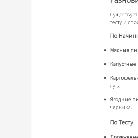
Существует
тесту и сп
По Начин
Мясные пи
Капустные
Картофель
лука.
Ягодные п
черника.
По Тесту
Дрожжевые