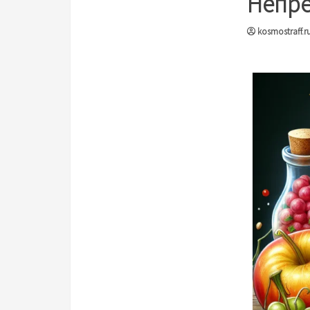
Непре
kosmostraff.r