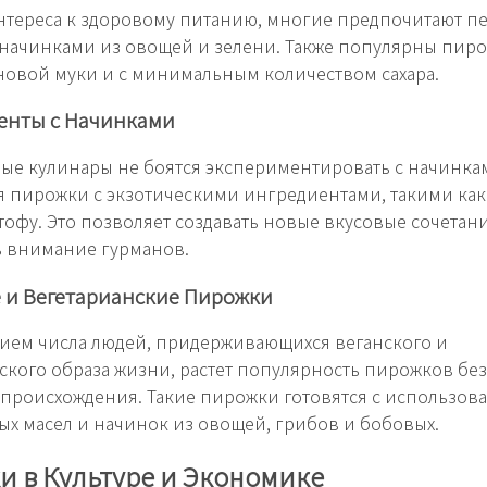
нтереса к здоровому питанию, многие предпочитают п
начинками из овощей и зелени. Также популярны пир
овой муки и с минимальным количеством сахара.
енты с Начинками
е кулинары не боятся экспериментировать с начинка
 пирожки с экзотическими ингредиентами, такими как
тофу. Это позволяет создавать новые вкусовые сочетан
ь внимание гурманов.
 и Вегетарианские Пирожки
ием числа людей, придерживающихся веганского и
ского образа жизни, растет популярность пирожков бе
происхождения. Такие пирожки готовятся с использов
ых масел и начинок из овощей, грибов и бобовых.
 в Культуре и Экономике