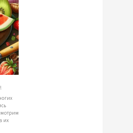
!
ногих
ясь
ссмотрим
в их