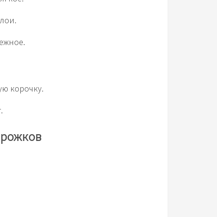
слои.
нежное.
ую корочку.
.
ирожков